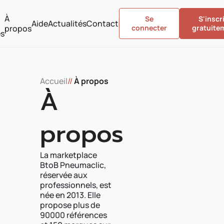
À
Se
S'inscr
Aide
Actualités
Contact
propos
connecter
gratuite
es
Accueil
//
À propos
À
propos
La marketplace
BtoB Pneumaclic,
réservée aux
professionnels, est
née en 2013. Elle
propose plus de
90000 références