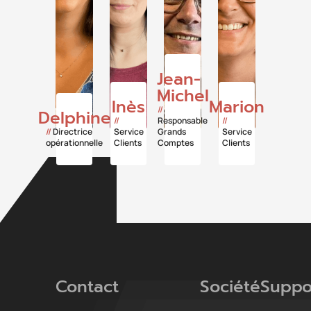
Jean-
Michel
Inès
Marion
//
Delphine
//
Responsable
//
//
Directrice
Service
Grands
Service
opérationnelle
Clients
Comptes
Clients
Contact
Société
Suppo