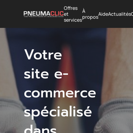
Offres
À
et
Aide
Actualités
propos
services
Votre
site e-
commerce
spécialisé
dans