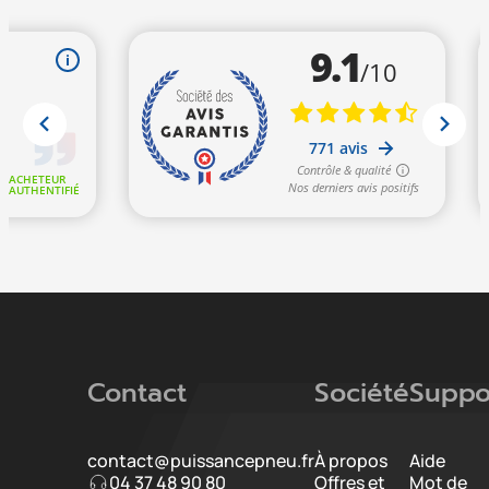
Contact
Société
Suppo
contact@puissancepneu.fr
À propos
Aide
04 37 48 90 80
Offres et
Mot de