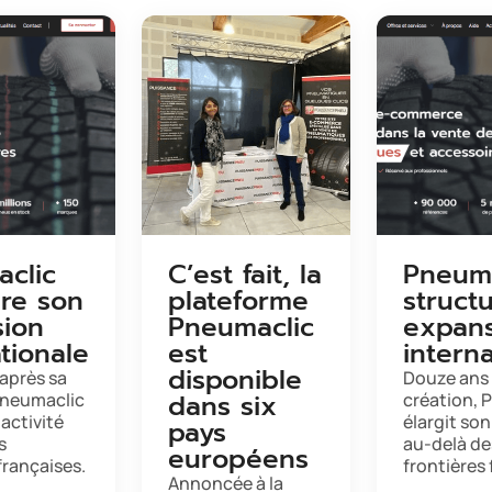
clic
C’est fait, la
Pneuma
ure son
plateforme
struct
ion
Pneumaclic
expan
tionale
est
intern
disponible
après sa
Douze ans 
dans six
Pneumaclic
création, 
 activité
élargit son
pays
s
au-delà de
européens
françaises.
frontières
Annoncée à la