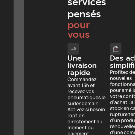
services
pensés
pour
vous
Une
Des ac
livraison
simplif
rapide
Profitez de
nouvelles
Commandez
fonctionna
avant 13h et
pour améli
recevez vos
votre conf
pneumatiques le
d'achat : a
surlendemain.
stock en c
Activez si besoin
rupture te
l’option
d'un produi
directement au
renouvell
moment du
d’une com
paiement.