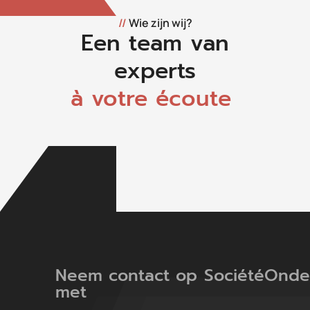
//
Wie zijn wij?
Een team van
experts
à votre écoute
Neem contact op
Société
Onde
met