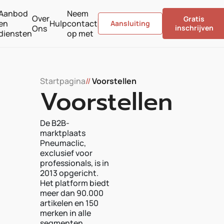
Aanbod
Neem
Over
Gratis
en
Hulp
contact
Aansluiting
Ons
inschrijven
diensten
op met
Startpagina
//
Voorstellen
Voorstellen
De B2B-
marktplaats
Pneumaclic,
exclusief voor
professionals, is in
2013 opgericht.
Het platform biedt
meer dan 90.000
artikelen en 150
merken in alle
segmenten.