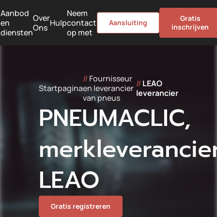
Aanbod
Neem
Over
Gratis
en
Hulp
contact
Aansluiting
Ons
inschrijven
diensten
op met
//
Fournisseur
//
LEAO
Startpagina
en leverancier
leverancier
van pneus
PNEUMACLIC,
merkleverancie
LEAO
Gratis registreren