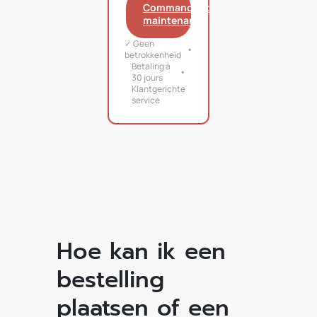
Commandant
maintenant
✓ Geen
betrokkenheid
Betaling à
30 jours
Klantgerichte
service
Hoe kan ik een
bestelling
plaatsen of een