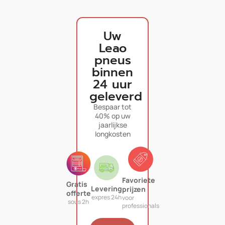
Uw
Leao
pneus
binnen
24 uur
geleverd
Bespaar tot
40% op uw
jaarlijkse
longkosten
Favoriete
Gratis
Levering
prijzen
offerte
expres 24h
voor
sous 2h
professionals