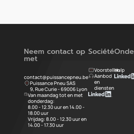
Neem contact op
Société
Onde
met
Voorstellen
Hulp
Aanbod
contact@puissancepneu.be
en
Puissance Pneu SAS
diensten
9, Rue Curie - 69006 Lyon
Van maandag tot en met
donderdag:
8.00 - 12.30 uur en 14.00 -
18.00 uur
Vrijdag: 8.00 - 12.30 uur en
14.00 - 17.30 uur