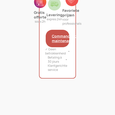
Favoriete
Gratis
Levering
prijzen
offerte
expres 24h
voor
sous 2h
professionals
Commandant
maintenant
✓ Geen
betrokkenheid
Betaling à
30 jours
Klantgerichte
service