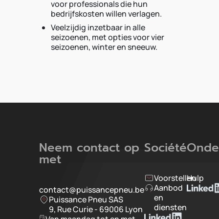
voor professionals die hun
bedrijfskosten willen verlagen.
Veelzijdig inzetbaar in alle
seizoenen, met opties voor vier
seizoenen, winter en sneeuw.
Neem contact op
Société
Onde
met
Voorstellen
Hulp
Aanbod
contact@puissancepneu.be
en
Puissance Pneu SAS
diensten
9, Rue Curie - 69006 Lyon