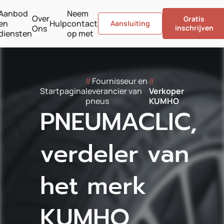
Aanbod
Neem
Over
Gratis
en
Hulp
contact
Aansluiting
Ons
inschrijven
diensten
op met
//
Fournisseur en
//
Startpagina
leverancier van
Verkoper
pneus
KUMHO
PNEUMACLIC,
verdeler van
het merk
KUMHO