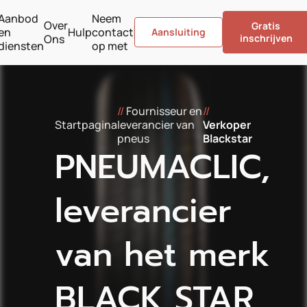
Aanbod
Neem
Over
Gratis
en
Hulp
contact
Aansluiting
Ons
inschrijven
diensten
op met
//
Fournisseur en
//
Startpagina
leverancier van
Verkoper
pneus
Blackstar
PNEUMACLIC,
leverancier
van het merk
BLACK STAR