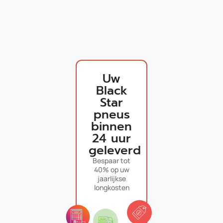
Uw
Black
Star
pneus
binnen
24 uur
geleverd
Bespaar tot
40% op uw
jaarlijkse
longkosten