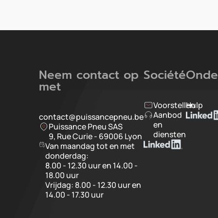
Neem contact op
Société
Onde
met
Voorstellen
Hulp
Aanbod
contact@puissancepneu.be
en
Puissance Pneu SAS
diensten
9, Rue Curie - 69006 Lyon
Van maandag tot en met
donderdag:
8.00 - 12.30 uur en 14.00 -
18.00 uur
Vrijdag: 8.00 - 12.30 uur en
14.00 - 17.30 uur