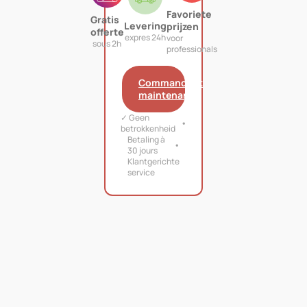
Favoriete
Gratis
Levering
prijzen
offerte
expres 24h
voor
sous 2h
professionals
Commandant
maintenant
✓ Geen
betrokkenheid
Betaling à
30 jours
Klantgerichte
service