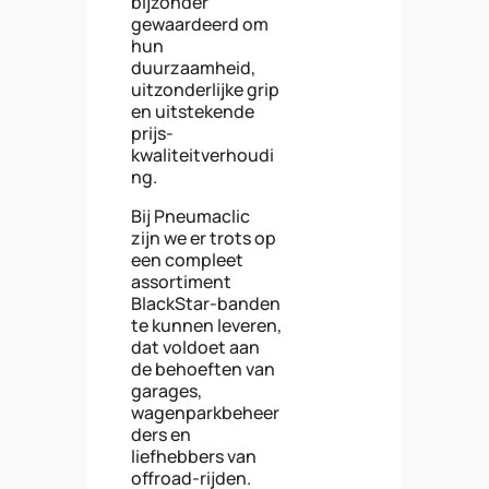
bijzonder
gewaardeerd om
hun
duurzaamheid,
uitzonderlijke grip
en uitstekende
prijs-
kwaliteitverhoudi
ng.
Bij Pneumaclic
zijn we er trots op
een compleet
assortiment
BlackStar-banden
te kunnen leveren,
dat voldoet aan
de behoeften van
garages,
wagenparkbeheer
ders en
liefhebbers van
offroad-rijden.