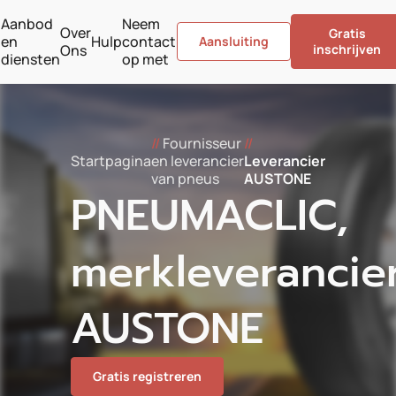
Aanbod
Neem
Over
Gratis
en
Hulp
contact
Aansluiting
Ons
inschrijven
diensten
op met
//
Fournisseur
//
Startpagina
en leverancier
Leverancier
van pneus
AUSTONE
PNEUMACLIC,
merkleverancie
AUSTONE
Gratis registreren