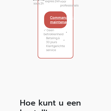
expres 24h
voor
sous 2h
professionals
Commandant
maintenant
✓ Geen
betrokkenheid
Betaling à
30 jours
Klantgerichte
service
Hoe kunt u een