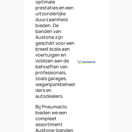
optimale
prestaties en een
uitzonderlijke
duurzaamheid
bieden. De
banden van
Austone zijn
geschikt voor een
breed scala aan
voertuigen en
voldoen aan de
behoeften van
professionals,
zoals garages,
wagenparkbeheer
ders en
autodealers.
Bij Pneumaclic
bieden we een
compleet
assortiment
Austone-banden