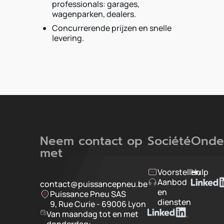
professionals: garages,
wagenparken, dealers.
Concurrerende prijzen en snelle
levering.
Neem contact op
Société
Onde
met
Voorstellen
Hulp
Aanbod
contact@puissancepneu.be
en
Puissance Pneu SAS
diensten
9, Rue Curie - 69006 Lyon
Van maandag tot en met