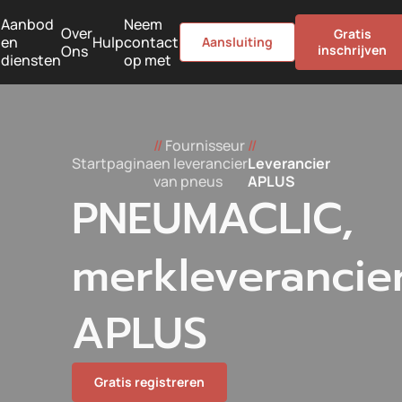
Aanbod
Neem
Over
Gratis
en
Hulp
contact
Aansluiting
Ons
inschrijven
diensten
op met
//
Fournisseur
//
Startpagina
en leverancier
Leverancier
van pneus
APLUS
PNEUMACLIC,
merkleverancie
APLUS
Gratis registreren