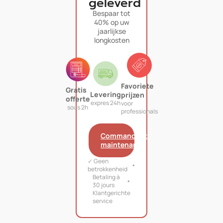
geleverd
Bespaar tot
40% op uw
jaarlijkse
longkosten
Favoriete
Gratis
Levering
prijzen
offerte
expres 24h
voor
sous 2h
professionals
Commandant
maintenant
✓ Geen
betrokkenheid
Betaling à
30 jours
Klantgerichte
service