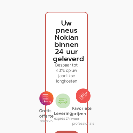
Uw
pneus
Nokian
binnen
24 uur
geleverd
Bespaar tot
40% op uw
jaarlijkse
longkosten
Favoriete
Gratis
Levering
prijzen
offerte
expres 24h
voor
sous 2h
professionals