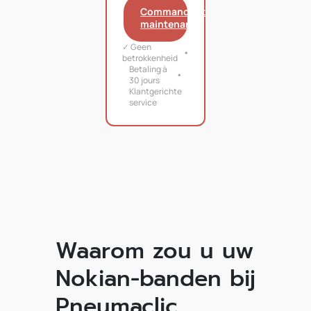
Commandant
maintenant
✓ Geen
betrokkenheid
Betaling à
30 jours
Klantgerichte
service
Waarom zou u uw
Nokian-banden bij
Pneumaclic