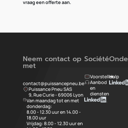
vraag een offerte aan.
Neem contact op
Société
Onde
met
Voorstellen
Hulp
Aanbod
contact@puissancepneu.be
en
Puissance Pneu SAS
diensten
9, Rue Curie - 69006 Lyon
Van maandag tot en met
donderdag:
8.00 - 12.30 uur en 14.00 -
18.00 uur
Vrijdag: 8.00 - 12.30 uur en