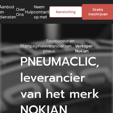
Aanbod
Neem
Over
Gratis
en
Hulp
contact
Aansluiting
Ons
inschrijven
diensten
op met
//
Fournisseur en
//
Startpagina
leverancier van
Verkoper
pneus
Nokian
PNEUMACLIC,
leverancier
van het merk
NOKIAN