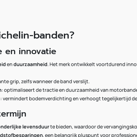
chelin-banden?
 en innovatie
eid
en
duurzaamheid
. Het merk ontwikkelt voortdurend inn
te grip, zelfs wanneer de band verslijt.
n
: optimaliseert de tractie en duurzaamheid van motorband
n
: vermindert bodemverdichting en verhoogt tegelijkertijd 
ermijn
onderlijke levensduur
te bieden, waardoor de vervangingsko
dstofbesparingen
, een belangrijk pluspunt voor professi