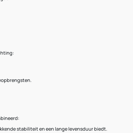
chting:
uwopbrengsten.
mbineerd:
ende stabiliteit en een lange levensduur biedt.