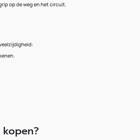
rip op de weg en het circuit.
eelzijdigheid:
zoenen.
c kopen?