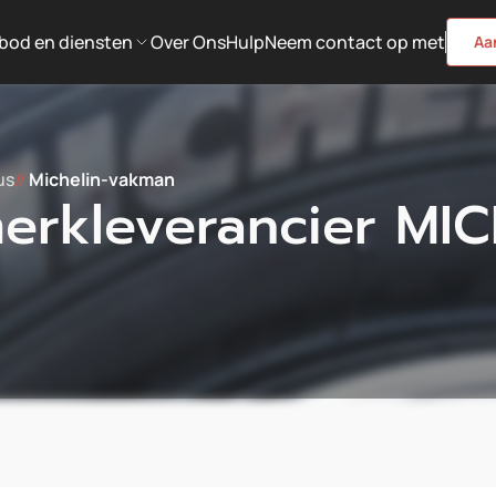
bod en diensten
Over Ons
Hulp
Neem contact op met
Aa
us
//
Michelin-vakman
rkleverancier MIC