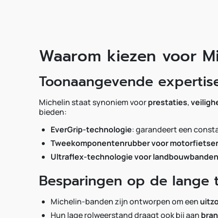
Waarom kiezen voor Mi
Toonaangevende expertise
Michelin staat synoniem voor
prestaties
,
veiligh
bieden:
EverGrip-technologie
: garandeert een constan
Tweekomponentenrubber voor motorfietse
Ultraflex-technologie voor landbouwbande
Besparingen op de lange t
Michelin-banden zijn ontworpen om een
uitz
Hun lage rolweerstand draagt ook bij aan
bran