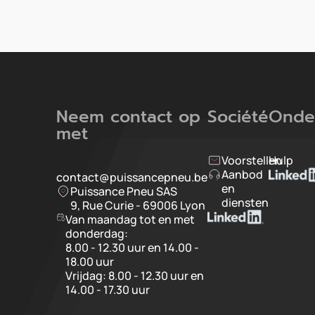
Neem contact op
Société
Onde
met
Voorstellen
Hulp
Aanbod
contact@puissancepneu.be
en
Puissance Pneu SAS
diensten
9, Rue Curie - 69006 Lyon
Van maandag tot en met
donderdag:
8.00 - 12.30 uur en 14.00 -
18.00 uur
Vrijdag: 8.00 - 12.30 uur en
14.00 - 17.30 uur