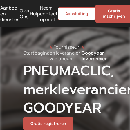
Aanbod
Neem
Over
Gratis
en
Hulp
contact
Aansluiting
Ons
inschrijven
diensten
op met
//
Fournisseur
//
Startpagina
en leverancier
Goodyear
van pneus
leverancier
PNEUMACLIC,
merkleverancie
GOODYEAR
Gratis registreren