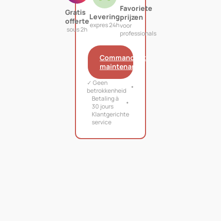
Favoriete
Gratis
Levering
prijzen
offerte
expres 24h
voor
sous 2h
professionals
Commandant
maintenant
✓ Geen
betrokkenheid
Betaling à
30 jours
Klantgerichte
service