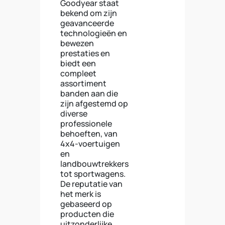
Goodyear staat
bekend om zijn
geavanceerde
technologieën en
bewezen
prestaties en
biedt een
compleet
assortiment
banden aan die
zijn afgestemd op
diverse
professionele
behoeften, van
4x4-voertuigen
en
landbouwtrekkers
tot sportwagens.
De reputatie van
het merk is
gebaseerd op
producten die
uitzonderlijke