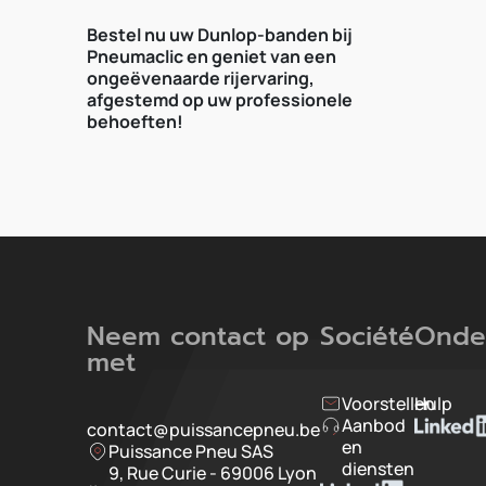
Bestel nu uw Dunlop-banden bij
Pneumaclic en geniet van een
ongeëvenaarde rijervaring,
afgestemd op uw professionele
behoeften!
Neem contact op
Société
Onde
met
Voorstellen
Hulp
Aanbod
contact@puissancepneu.be
en
Puissance Pneu SAS
diensten
9, Rue Curie - 69006 Lyon