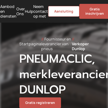
Aanbod
Neem
Over
Gratis
en
Hulp
contact
Aansluiting
Ons
inschrijven
diensten
op met
//
Fournisseur en
//
Startpagina
leverancier van
Verkoper
pneus
Dunlop
PNEUMACLIC,
merkleverancie
DUNLOP
Gratis registreren