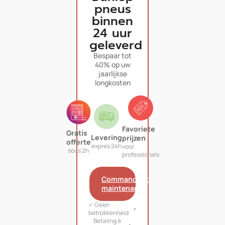
pneus
binnen
24 uur
geleverd
Bespaar tot
40% op uw
jaarlijkse
longkosten
Favoriete
Gratis
Levering
prijzen
offerte
expres 24h
voor
sous 2h
professionals
Commandant
maintenant
✓ Geen
betrokkenheid
Betaling à