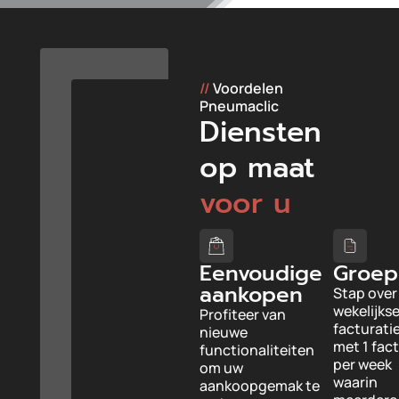
//
Voordelen
Pneumaclic
Diensten
op maat
voor u
Eenvoudige
Groep
aankopen
Stap over
wekelijks
Profiteer van
facturati
nieuwe
met 1 fac
functionaliteiten
per week
om uw
waarin
aankoopgemak te