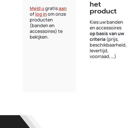
het
Meld u
gratis
aan
product
of
log in
om onze
producten
Kies uw banden
(banden en
en accessoires
accessoires) te
op basis van uw
bekijken.
criteria
(prijs,
beschikbaarheid,
levertijd,
voorraad, …)