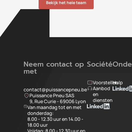
Bekijk het hele team
Neem contact op
Société
Onde
met
Voorstellen
Hulp
Aanbod
contact@puissancepneu.be
en
Puissance Pneu SAS
diensten
9, Rue Curie - 69006 Lyon
Van maandag tot en met
donderdag:
8.00 - 12.30 uur en 14.00 -
18.00 uur
Vrijdag: 8.00 - 12.30 uur en