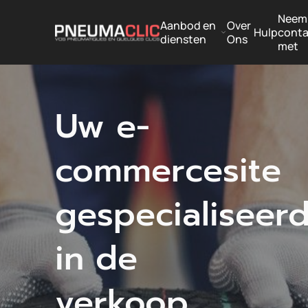
Neem
Aanbod en
Over
Hulp
conta
diensten
Ons
met
Uw e-
commercesite
gespecialiseer
in de
verkoop