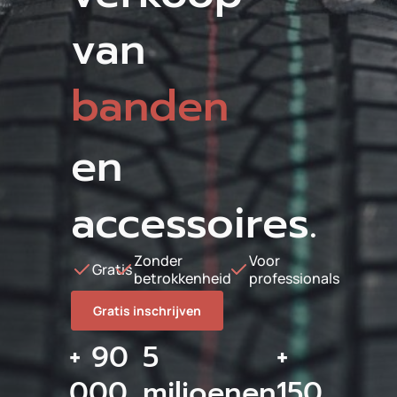
van
banden
en
accessoires.
Zonder
Voor
Gratis
betrokkenheid
professionals
Gratis inschrijven
+ 90
5
+
000
miljoenen
150