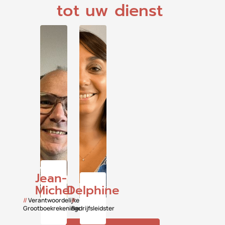
tot uw dienst
Jean-
Michel
Delphine
//
Verantwoordelijke
//
Grootboekrekeningen
Bedrijfsleidster