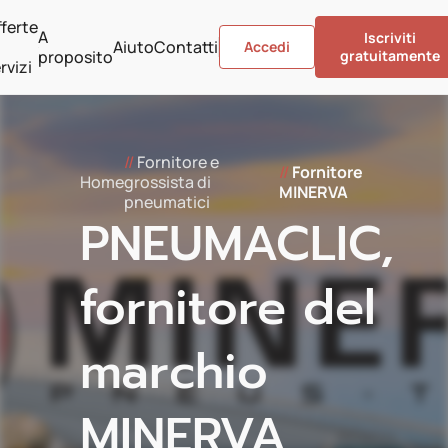
ferte
A
Iscriviti
Aiuto
Contatti
Accedi
proposito
gratuitamente
rvizi
//
Fornitore e
//
Fornitore
Home
grossista di
MINERVA
pneumatici
PNEUMACLIC,
fornitore del
marchio
MINERVA