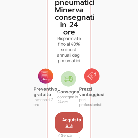
pneumatici
Minerva
consegnati
in 24
ore
Risparmiate
fino al 40%
sui costi
annuali degli
pneumatici
Preventivo
Prezzi
Consegna
gratuito
vantaggiosi
consegna in
in meno di 2
per i
24 ore
ore
professionisti
Acquista
ora
✓ Senza