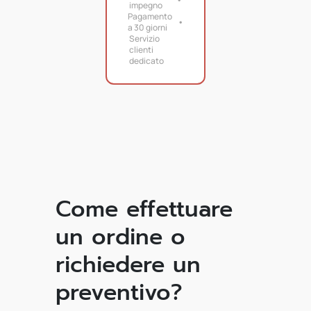
impegno
Pagamento
a 30 giorni
Servizio
clienti
dedicato
Come effettuare
un ordine o
richiedere un
preventivo?