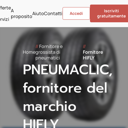
ferte
A
Iscriviti
Aiuto
Contatti
Accedi
proposito
gratuitamente
rvizi
//
Fornitore e
//
Home
grossista di
Fornitore
pneumatici
HIFLY
PNEUMACLIC,
fornitore del
marchio
HIFLY