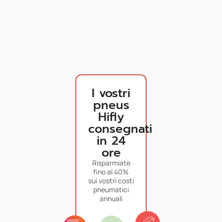
I vostri
pneus
Hifly
consegnati
in 24
ore
Risparmiate
fino al 40%
sui vostri costi
pneumatici
annuali