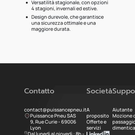
Versatilità stagionale, con opzioni
4 stagioni, invernali ed estive.
Design durevole, che garantisce
una sicurezza ottimale e una
maggiore durata.
Contatto
Società
Suppo
contact@puissancepneu.it
A
Aiutante
Puissance Pneu SAS
proposito
Mozione d
9, Rue Curie - 69006
Offerte e
passaggi
Lyon
servizi
dimentic
Dal lunedì al giovedì : 8h -