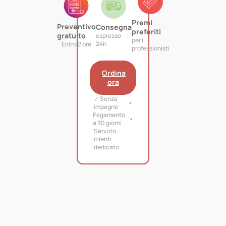
Premi
Preventivo
Consegna
preferiti
gratuito
espresso
per i
24h
Entro 2 ore
professionisti
Ordina
ora
✓ Senza
impegno
Pagamento
a 30 giorni
Servizio
clienti
dedicato