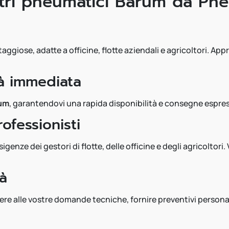
stri pneumatici Barum da Pn
ntaggiose, adatte a officine, flotte aziendali e agricoltori. Ap
tà immediata
rum
, garantendovi una rapida disponibilità e consegne espres
ofessionisti
enze dei gestori di flotte, delle officine e degli agricoltori.
tà
re alle vostre domande tecniche, fornire preventivi personaliz