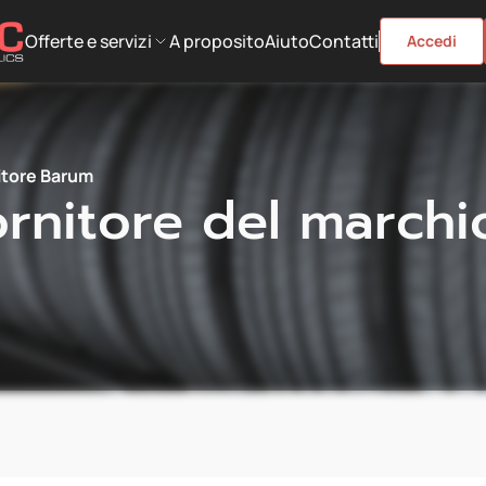
Offerte e servizi
A proposito
Aiuto
Contatti
Accedi
itore Barum
rnitore del march