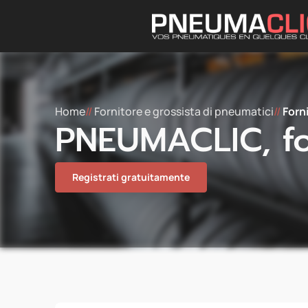
Home
//
Fornitore e grossista di pneumatici
//
Forn
PNEUMACLIC, fo
Registrati gratuitamente