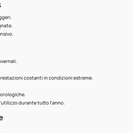
s
ggeri.
gnate.
ensivo.
vernali.
restazioni costanti in condizioni estreme.
eorologiche.
utilizzo durante tutto l'anno.
e
.