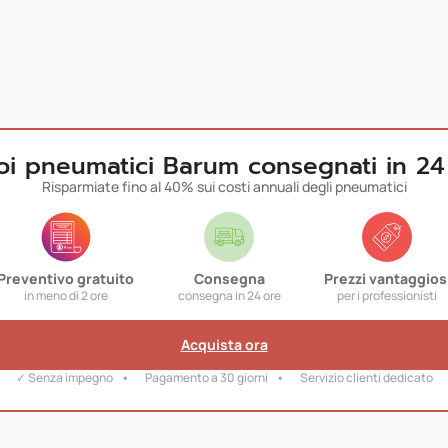
uoi pneumatici Barum consegnati in 24
Risparmiate fino al 40% sui costi annuali degli pneumatici
Preventivo gratuito
Consegna
Prezzi vantaggios
in meno di 2 ore
consegna in 24 ore
per i professionisti
Acquista ora
✓ Senza impegno
Pagamento a 30 giorni
Servizio clienti dedicato