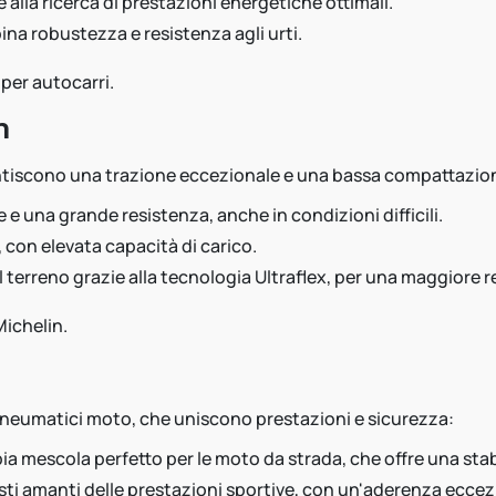
te alla ricerca di prestazioni energetiche ottimali.
bina robustezza e resistenza agli urti.
per autocarri.
n
tiscono una trazione eccezionale e una bassa compattazion
 e una grande resistenza, anche in condizioni difficili.
i, con elevata capacità di carico.
l terreno grazie alla tecnologia Ultraflex, per una maggiore r
Michelin.
 pneumatici moto, che uniscono prestazioni e sicurezza:
a mescola perfetto per le moto da strada, che offre una stab
isti amanti delle prestazioni sportive, con un'aderenza eccezi