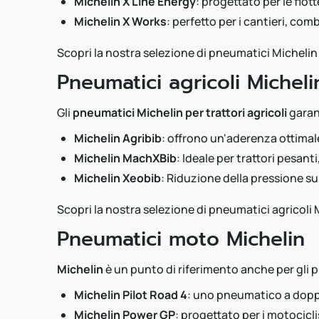
Michelin X Line Energy
: progettato per le flot
Michelin X Works
: perfetto per i cantieri, com
Scopri la nostra selezione di pneumatici Michelin 
Pneumatici agricoli Micheli
Gli
pneumatici Michelin per trattori agricoli
garan
Michelin Agribib
: offrono un'aderenza ottimale
Michelin MachXBib
: Ideale per trattori pesant
Michelin Xeobib
: Riduzione della pressione su
Scopri la nostra selezione di pneumatici agricoli 
Pneumatici moto Michelin
Michelin
è un punto di riferimento anche per gli
Michelin Pilot Road 4
: uno pneumatico a doppi
Michelin Power GP
: progettato per i motocicl