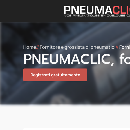
Home
//
Fornitore e grossista di pneumatici
//
Forn
PNEUMACLIC, fo
Registrati gratuitamente