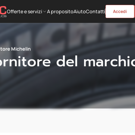
Offerte e servizi
A proposito
Aiuto
Contatti
Accedi
itore Michelin
rnitore del marchi