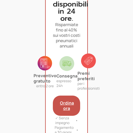
disponibili
in 24
ore.
Risparmiate
fino al 40%
sui vostri costi
pneumatici
annuali
Premi
Preventivo
Consegna
preferiti
gratuito
espresso
per i
24h
entro 2 ore
professionisti
Ordina
ora
✓ Senza
impegno
Pagamento
a 30 giorni