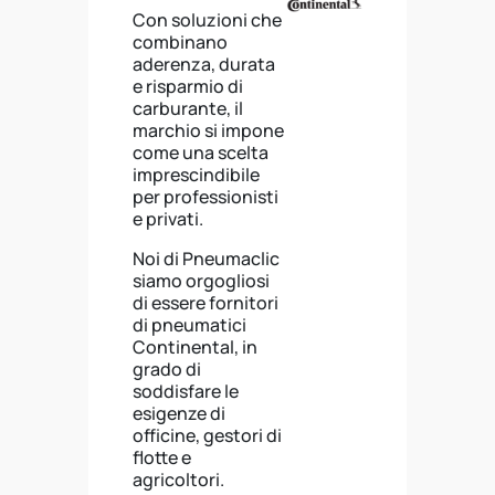
Con soluzioni che
combinano
aderenza, durata
e risparmio di
carburante, il
marchio si impone
come una scelta
imprescindibile
per professionisti
e privati.
Noi di Pneumaclic
siamo orgogliosi
di essere fornitori
di pneumatici
Continental, in
grado di
soddisfare le
esigenze di
officine, gestori di
flotte e
agricoltori.