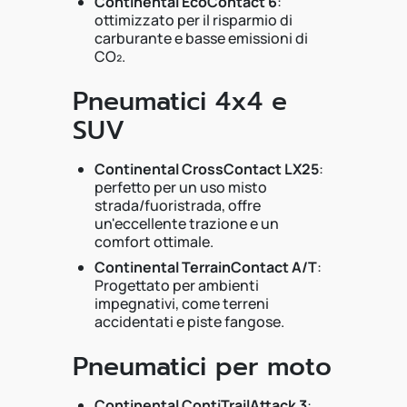
Continental EcoContact 6
:
ottimizzato per il risparmio di
carburante e basse emissioni di
CO₂.
Pneumatici 4x4 e
SUV
Continental CrossContact LX25
:
perfetto per un uso misto
strada/fuoristrada, offre
un'eccellente trazione e un
comfort ottimale.
Continental TerrainContact A/T
:
Progettato per ambienti
impegnativi, come terreni
accidentati e piste fangose.
Pneumatici per moto
Continental ContiTrailAttack 3
: