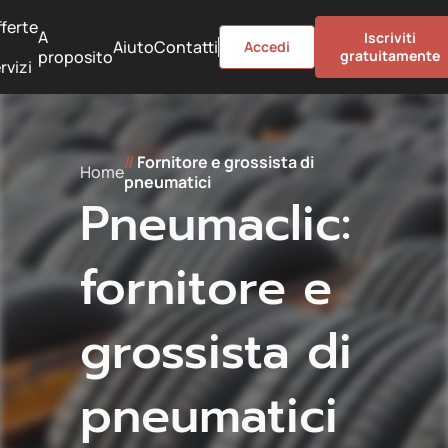
ferte
A
Iscriviti
Aiuto
Contatti
Accedi
proposito
gratuitamente
rvizi
//
Fornitore e grossista di
Home
pneumatici
Pneumaclic:
fornitore e
grossista di
pneumatici