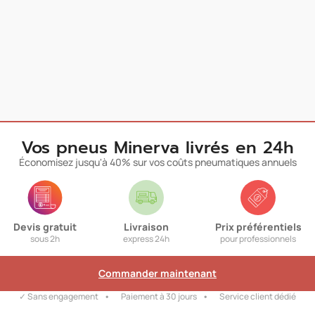
Vos pneus Minerva livrés en 24h
Économisez jusqu'à 40% sur vos coûts pneumatiques annuels
Devis gratuit
Livraison
Prix préférentiels
sous 2h
express 24h
pour professionnels
Commander maintenant
✓ Sans engagement
Paiement à 30 jours
Service client dédié