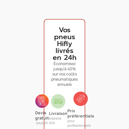
Vos
pneus
Hifly
livrés
en 24h
Économisez
jusqu'à 40%
sur vos coûts
pneumatiques
annuels
Prix
Devis
Livraison
préférentiels
gratuit
express
pour
sous 2h
24h
professionnels