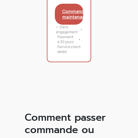
Commander
maintenant
✓ Sans
engagement
Paiement
à 30 jours
Service client
dédié
Comment passer
commande ou