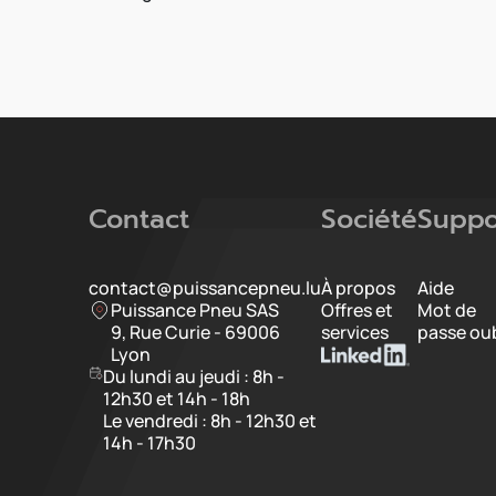
Contact
Société
Suppo
contact@puissancepneu.lu
À propos
Aide
Puissance Pneu SAS
Offres et
Mot de
9, Rue Curie - 69006
services
passe oub
Lyon
Du lundi au jeudi : 8h -
12h30 et 14h - 18h
Le vendredi : 8h - 12h30 et
14h - 17h30