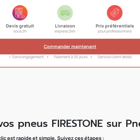
Devis gratuit
Livraison
Prix préférentiels
sous 2h
express 24h
pour professionnels
Commander maintenant
✓ Sans engagement
Paiement à 30 jours
Service client dédié
s pneus FIRESTONE sur Pne
 est rapide et simple. Suivez ces étapes :