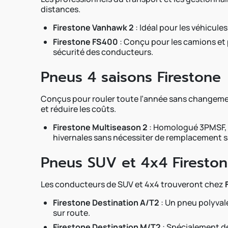
distances.
Firestone Vanhawk 2
: Idéal pour les véhicule
Firestone FS400
: Conçu pour les camions et 
sécurité des conducteurs.
Pneus 4 saisons Firestone
Conçus pour rouler toute l’année sans changem
et réduire les coûts.
Firestone Multiseason 2
: Homologué 3PMSF, c
hivernales sans nécessiter de remplacement s
Pneus SUV et 4x4 Firesto
Les conducteurs de SUV et 4x4 trouveront chez
Firestone Destination A/T2
: Un pneu polyvale
sur route.
Firestone Destination M/T2
: Spécialement dé