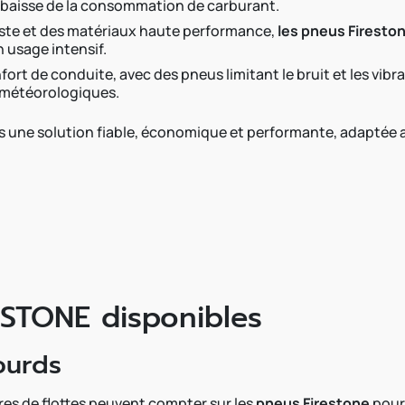
e baisse de la consommation de carburant.
buste et des matériaux haute performance,
les pneus Fireston
 usage intensif.
fort de conduite, avec des pneus limitant le bruit et les vibr
s météorologiques.
nts une solution fiable, économique et performante, adaptée
STONE disponibles
lourds
res de flottes peuvent compter sur les
pneus Firestone
pour 