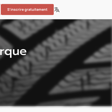
S'inscrire gratuitement
arque