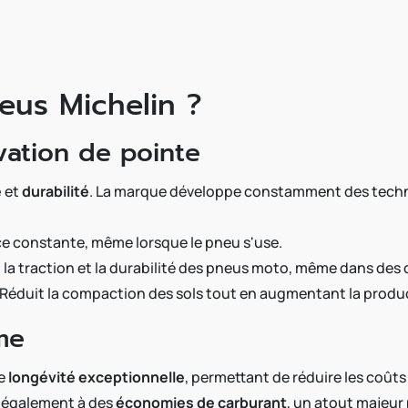
eus Michelin ?
vation de pointe
é
et
durabilité
. La marque développe constamment des techn
e constante, même lorsque le pneu s'use.
 la traction et la durabilité des pneus moto, même dans des
 Réduit la compaction des sols tout en augmentant la produc
me
ne
longévité exceptionnelle
, permettant de réduire les coût
e également à des
économies de carburant
, un atout majeur 