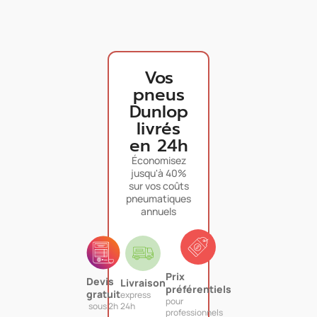
Vos
pneus
Dunlop
livrés
en 24h
Économisez
jusqu'à 40%
sur vos coûts
pneumatiques
annuels
Prix
Devis
Livraison
préférentiels
gratuit
express
pour
sous 2h
24h
professionnels