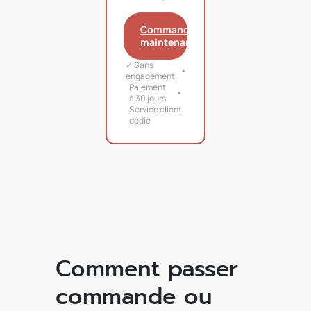
Commander
maintenant
✓ Sans
engagement
Paiement
à 30 jours
Service client
dédié
Comment passer
commande ou