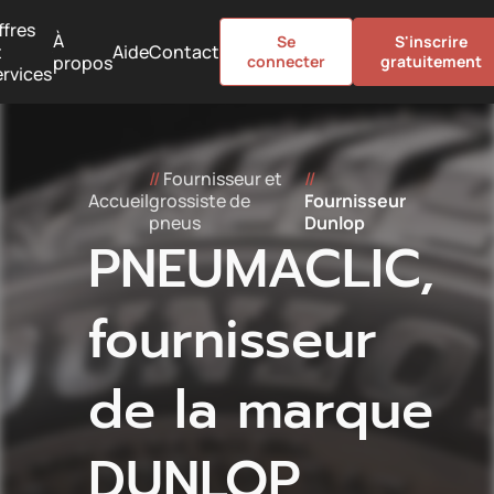
ffres
À
Se
S'inscrire
t
Aide
Contact
propos
connecter
gratuitement
ervices
//
Fournisseur et
//
Accueil
grossiste de
Fournisseur
pneus
Dunlop
PNEUMACLIC,
fournisseur
de la marque
DUNLOP