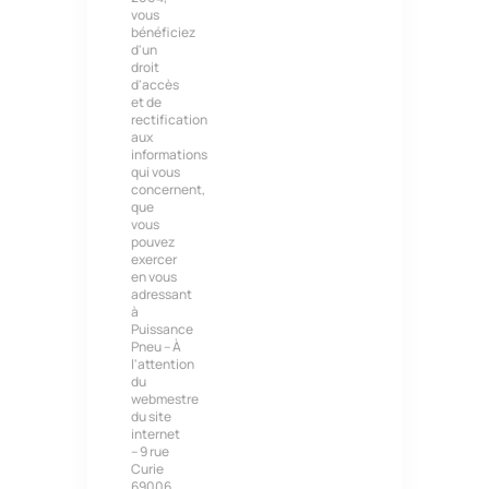
vous
bénéficiez
d'un
droit
d'accès
et de
rectification
aux
informations
qui vous
concernent,
que
vous
pouvez
exercer
en vous
adressant
à
Puissance
Pneu – À
l'attention
du
webmestre
du site
internet
– 9 rue
Curie
69006