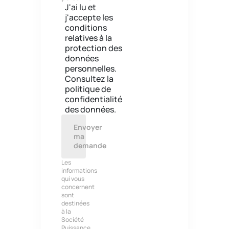
J'ai lu et
j'accepte les
conditions
relatives à la
protection des
données
personnelles.
Consultez la
politique de
confidentialité
des données.
Envoyer
ma
demande
Les
informations
qui vous
concernent
sont
destinées
à la
Société
Puissance