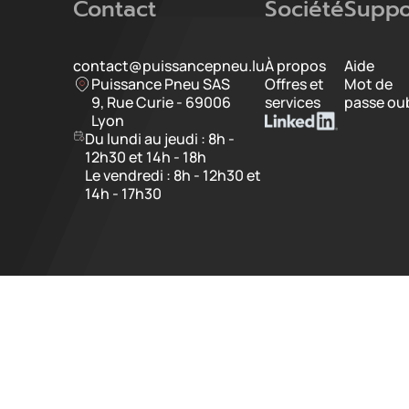
Contact
Société
Suppo
contact@puissancepneu.lu
À propos
Aide
Puissance Pneu SAS
Offres et
Mot de
9, Rue Curie - 69006
services
passe oub
Lyon
Du lundi au jeudi : 8h -
12h30 et 14h - 18h
Le vendredi : 8h - 12h30 et
14h - 17h30