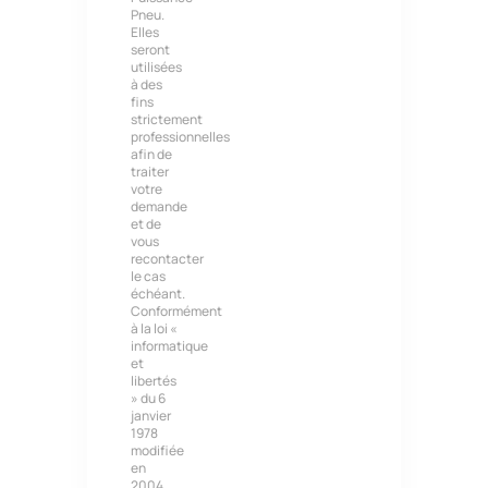
Pneu.
Elles
seront
utilisées
à des
fins
strictement
professionnelles
afin de
traiter
votre
demande
et de
vous
recontacter
le cas
échéant.
Conformément
à la loi «
informatique
et
libertés
» du 6
janvier
1978
modifiée
en
2004,