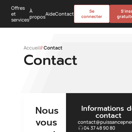
Offres
À
Se
S'ins
et
Aide
Contact
propos
connecter
gratui
services
Accueil
//
Contact
Contact
Informations 
Nous
contact
vous
contact@puissancepneu
04 37 48 90 80