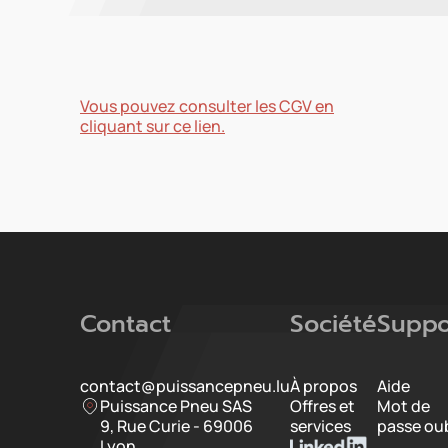
Vous pouvez consulter les CGV en
cliquant sur ce lien.
Contact
Société
Suppo
contact@puissancepneu.lu
À propos
Aide
Puissance Pneu SAS
Offres et
Mot de
9, Rue Curie - 69006
services
passe oub
Lyon