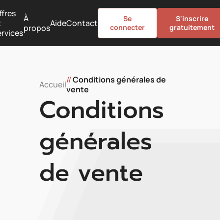
ffres
À
Se
S'inscrire
t
Aide
Contact
propos
connecter
gratuitement
ervices
//
Conditions générales de
Accueil
vente
Conditions
générales
de vente