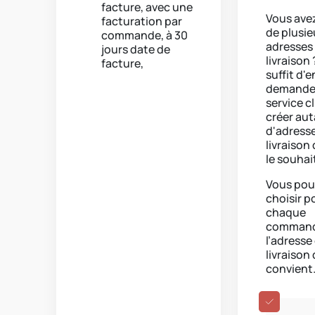
facture, avec une
Vous ave
facturation par
de plusie
commande, à 30
adresses
jours date de
livraison 
facture,
suffit d'e
demande
service c
créer au
d'adress
livraison
le souhai
Vous pou
choisir p
chaque
comman
l’adresse
livraison
convient