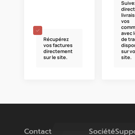
Suive
direct
livrai
vos
comm
avec l
Récupérez
de tra
vos factures
dispo
directement
sur v
sur le site.
site.
Contact
Société
Supp