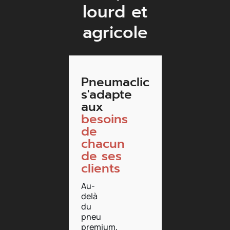
lourd et
agricole
Pneumaclic
s'adapte
aux
besoins
de
chacun
de ses
clients
Au-
delà
du
pneu
premium,