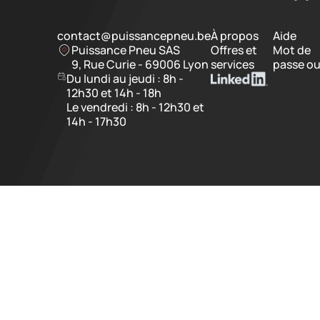
contact@puissancepneu.be
À propos
Aide
Puissance Pneu SAS
Offres et
Mot de
9, Rue Curie - 69006 Lyon
services
passe ou
Du lundi au jeudi : 8h -
12h30 et 14h - 18h
Le vendredi : 8h - 12h30 et
14h - 17h30