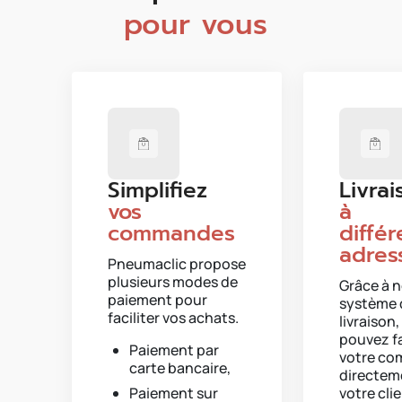
pour vous
Simplifiez
Livrai
vos
à
commandes
diffé
adres
Pneumaclic propose
plusieurs modes de
Grâce à n
paiement pour
système 
faciliter vos achats.
livraison
pouvez fai
Paiement par
votre c
carte bancaire,
directem
Paiement sur
votre clie