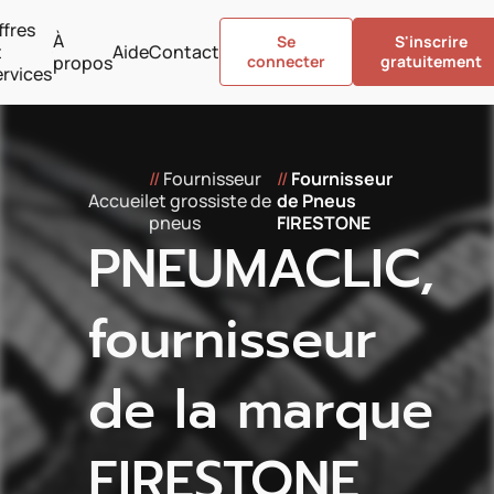
ffres
À
Se
S'inscrire
t
Aide
Contact
propos
connecter
gratuitement
ervices
//
Fournisseur
//
Fournisseur
Accueil
et grossiste de
de Pneus
pneus
FIRESTONE
PNEUMACLIC,
fournisseur
de la marque
FIRESTONE