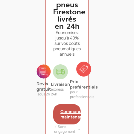
pneus
Firestone
livrés
en 24h
Économisez
jusqu'à 40%
sur vos coûts
pneumatiques
annuels
Prix
Devis
Livraison
préférentiels
gratuit
express
pour
sous 2h
24h
professionnels
Commandez
maintenant
✓ Sans
engagement