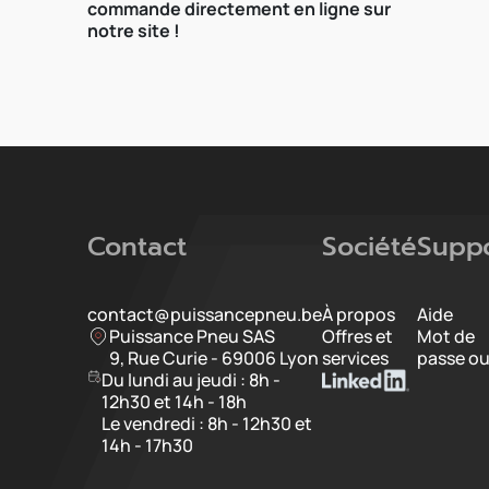
commande directement en ligne sur
notre site !
Contact
Société
Supp
contact@puissancepneu.be
À propos
Aide
Puissance Pneu SAS
Offres et
Mot de
9, Rue Curie - 69006 Lyon
services
passe ou
Du lundi au jeudi : 8h -
12h30 et 14h - 18h
Le vendredi : 8h - 12h30 et
14h - 17h30