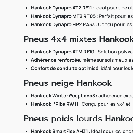
Hankook Dynapro AT2 RF11
: Idéal pour une ut
Hankook Dynapro MT2 RT05
: Parfait pour le
Hankook Dynapro HP2 RA33
: Conçu pour les 
Pneus 4x4 mixtes Hankoo
Hankook Dynapro ATM RF10
: Solution polyva
Adhérence renforcée
, même sur sols meubles
Confort de conduite optimisé
, idéal pour les 
Pneus neige Hankook
Hankook Winter i*cept evo3
: adhérence excep
Hankook i*Pike RW11
: Conçu pour les 4x4 et l
Pneus poids lourds Hanko
Hankook SmartFlex AH31
: Idéal pour les long