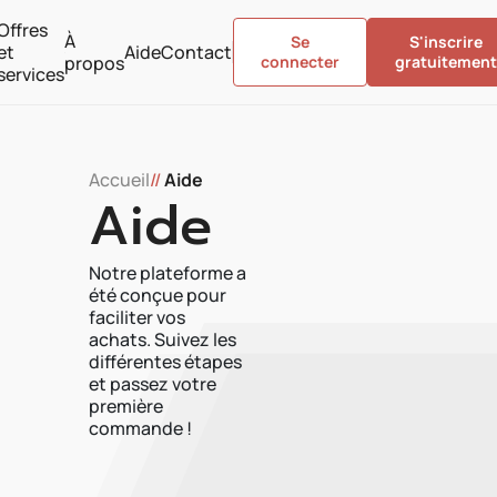
Offres
À
Se
S'inscrire
et
Aide
Contact
propos
connecter
gratuitement
services
Accueil
//
Aide
Aide
Notre plateforme a
été conçue pour
faciliter vos
achats. Suivez les
différentes étapes
et passez votre
première
commande !