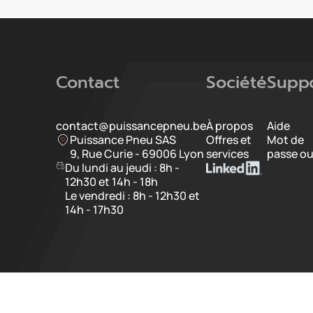
Contact
Société
Supp
contact@puissancepneu.be
À propos
Aide
Puissance Pneu SAS
Offres et
Mot de
9, Rue Curie - 69006 Lyon
services
passe ou
Du lundi au jeudi : 8h -
12h30 et 14h - 18h
Le vendredi : 8h - 12h30 et
14h - 17h30