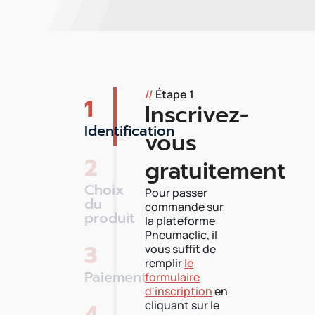
//
Étape 1
1
Inscrivez-
Identification
vous
2
gratuitement
Choix
Pour passer
du
commande sur
produit
la plateforme
Pneumaclic, il
3
vous suffit de
remplir
le
Paiement
formulaire
d'inscription
en
4
cliquant sur le