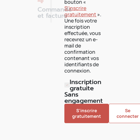
bouton «
Commande
S'inscrire
et facture
gratuitement
».
Une fois votre
inscription
effectuée, vous
recevrez un e-
mail de
confirmation
contenant vos
identifiants de
connexion.
Inscription
gratuite
Sans
engagement
S'inscrire
Se
gratuitement
connecter