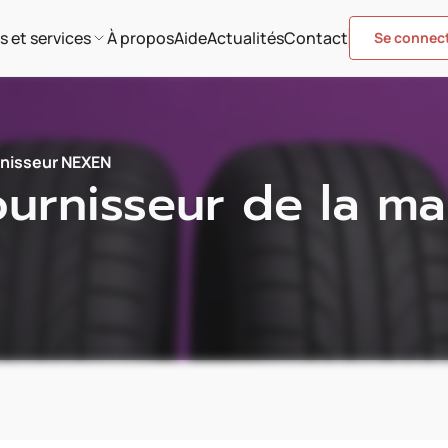
s et services
À propos
Aide
Actualités
Contact
Se connec
rnisseur NEXEN
urnisseur de la m