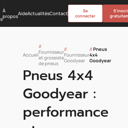
À
Se
S'inscr
Aide
Actualités
Contact
propos
connecter
gratuite
es
//
//
//
Pneus
Fournisseur
Accueil
Fournisseur
4x4
et grossiste
Goodyear
Goodyear
de pneus
Pneus 4x4
Goodyear :
performance