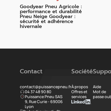
Goodyear Pneu Agricole :
performance et durabilité
Pneu Neige Goodyear :
sécurité et adhérence
hivernale
Contact
Société
Suppo
contact@puissancepneu.fr
À propos
Aide
04 37 48 90 80
Offres et
Mot de
Puissance Pneu SAS
services
passe oub
9, Rue Curie - 69006
Lyon