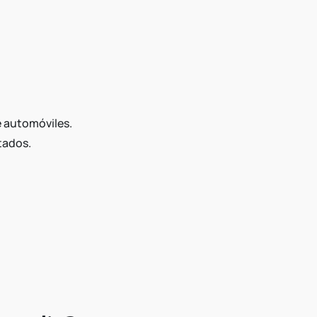
e automóviles.
tados.