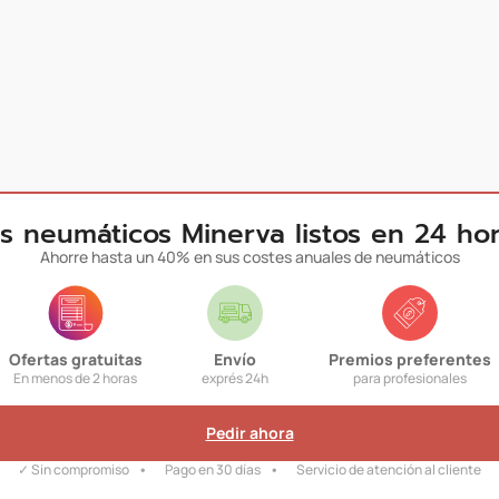
s neumáticos Minerva listos en 24 ho
Ahorre hasta un 40% en sus costes anuales de neumáticos
Ofertas gratuitas
Envío
Premios preferentes
En menos de 2 horas
exprés 24h
para profesionales
Pedir ahora
✓ Sin compromiso
Pago en 30 días
Servicio de atención al cliente