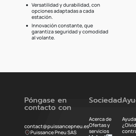
Versatilidad y durabilidad, con
opciones adaptadas a cada
estación.
Innovación constante, que
garantiza seguridad y comodidad
al volante.
Póngase en
Sociedad
Ayu
contacto con
Acerca de
Ayuda
Ofertas y
¿Olvi
contact@puissancepneu.es
servicios
contr
Puissance Pneu SAS