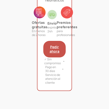
neumáticos
Ofertas
Premios
Envío
gratuitas
preferentes
exprés
En menos
para
24h
de 2 horas
profesionales
Pedir
ahora
✓ Sin
compromiso
Pago en
30 días
Servicio de
atención al
cliente