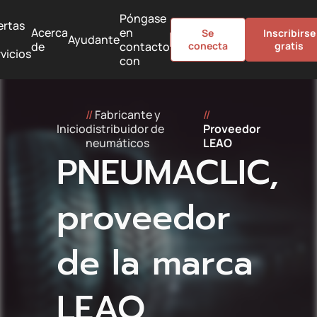
Póngase
ertas
Acerca
en
Se
Inscribirse
Ayudante
de
contacto
conecta
gratis
vicios
con
//
Fabricante y
//
Inicio
distribuidor de
Proveedor
neumáticos
LEAO
PNEUMACLIC,
proveedor
de la marca
LEAO