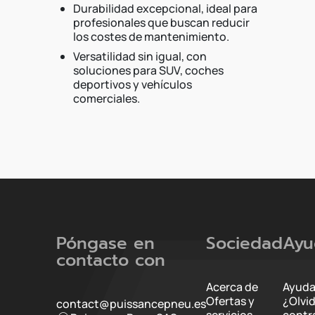
Durabilidad excepcional, ideal para
profesionales que buscan reducir
los costes de mantenimiento.
Versatilidad sin igual, con
soluciones para SUV, coches
deportivos y vehículos
comerciales.
Póngase en
Sociedad
Ayu
contacto con
Acerca de
Ayuda
Ofertas y
¿Olvi
contact@puissancepneu.es