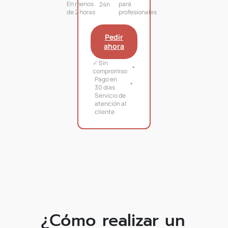
En menos
para
24h
de 2 horas
profesionales
Pedir
ahora
✓ Sin
compromiso
Pago en
30 días
Servicio de
atención al
cliente
¿Cómo realizar un