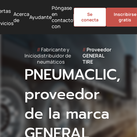
Póngase
ertas
Acerca
en
Se
Inscribirse
Ayudante
de
contacto
conecta
gratis
vicios
con
//
Fabricante y
//
Proveedor
Inicio
distribuidor de
GENERAL
neumáticos
TIRE
PNEUMACLIC,
proveedor
de la marca
GENERAL