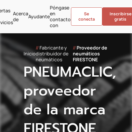
Póngase
ertas
Acerca
en
Se
Inscribirse
Ayudante
de
contacto
conecta
gratis
vicios
con
//
Fabricante y
//
Proveedor de
Inicio
distribuidor de
neumáticos
neumáticos
FIRESTONE
PNEUMACLIC,
proveedor
de la marca
FIRESTONE