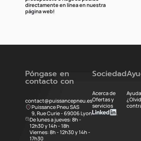
directamente en línea en nuestra
página web!
Póngase en
Sociedad
Ayu
contacto con
Acerca de
Ayuda
Ofertas y
¿Olvi
contact@puissancepneu.es
servicios
contr
Puissance Pneu SAS
9, Rue Curie - 69006 Lyon
De lunes a jueves: 8h -
12h30 y 14h - 18h
Viernes: 8h - 12h30 y 14h -
17h30