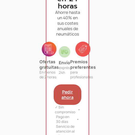
horas
Ahorre hasta
un 40% en
sus costes
anuales de
neumáticos
Ofertas
Premios
Envío
gratuitas
preferentes
exprés
En menos
para
24h
de 2 horas
profesionales
Pedir
ahora
✓ Sin
compromiso
Pago en
30 días
Servicio de
atención al