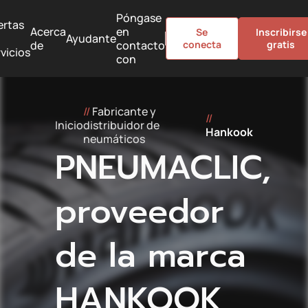
Póngase
ertas
Acerca
en
Se
Inscribirse
Ayudante
de
contacto
conecta
gratis
vicios
con
//
Fabricante y
//
Inicio
distribuidor de
Hankook
neumáticos
PNEUMACLIC,
proveedor
de la marca
HANKOOK