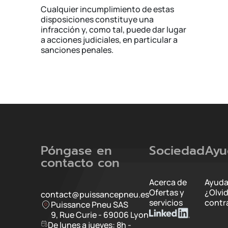
Cualquier incumplimiento de estas
disposiciones constituye una
infracción y, como tal, puede dar lugar
a acciones judiciales, en particular a
sanciones penales.
Póngase en
Sociedad
Ayu
contacto con
Acerca de
Ayuda
Ofertas y
¿Olvi
contact@puissancepneu.es
servicios
contr
Puissance Pneu SAS
9, Rue Curie - 69006 Lyon
De lunes a jueves: 8h -