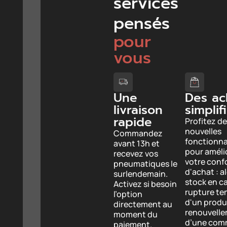
services
pensés
pour
vous
Une
Des ac
livraison
simplif
rapide
Profitez de
nouvelles
Commandez
fonctionna
avant 13h et
pour améli
recevez vos
votre conf
pneumatiques le
d'achat : a
surlendemain.
stock en c
Activez si besoin
rupture te
l’option
d'un produi
directement au
renouvell
moment du
d’une com
paiement.