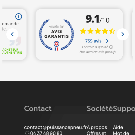
Contact
Société
Suppo
contact@puissancepneu.fr
À propos
Aide
04 37 48 90 80
Offres et
Mot de