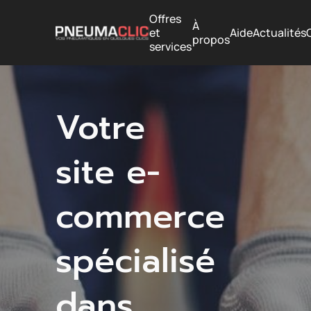
Offres
À
et
Aide
Actualités
propos
services
Votre
site e-
commerce
spécialisé
dans