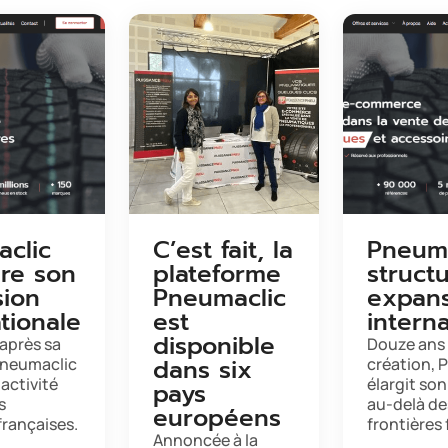
clic
C’est fait, la
Pneuma
ure son
plateforme
struct
ion
Pneumaclic
expan
tionale
est
intern
disponible
après sa
Douze ans 
dans six
Pneumaclic
création, 
 activité
élargit son
pays
s
au-delà de
européens
françaises.
frontières
Annoncée à la