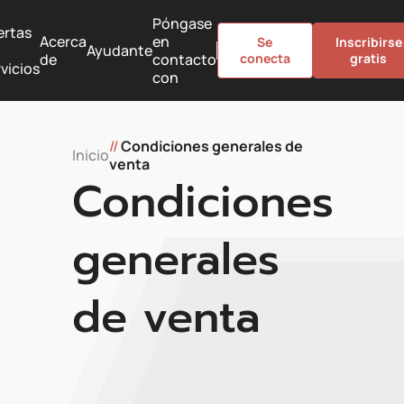
Póngase
ertas
Acerca
en
Se
Inscribirse
Ayudante
de
contacto
conecta
gratis
vicios
con
//
Condiciones generales de
Inicio
venta
Condiciones
generales
de venta