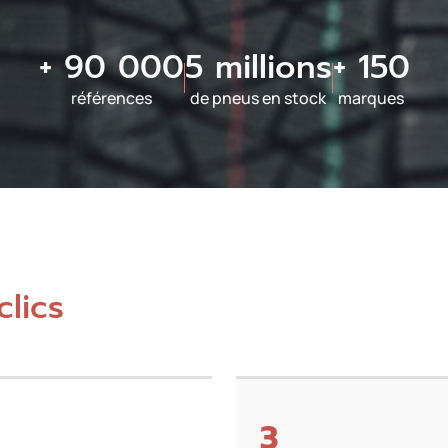
+ 90 000
5 millions
+ 150
références
de pneus en stock
marques
clics
3