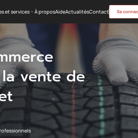
es et services
À propos
Aide
Actualités
Contact
Se connec
ommerce
 la vente de
et
rofessionnels