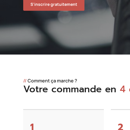
S'inscrire gratuitement
//
Comment ça marche ?
Votre commande en
4 
1
2