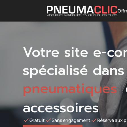
Offr
Votre site e-c
spécialisé dans
pneumatiques
accessoires
Gratuit
Sans engagement
Réservé aux p