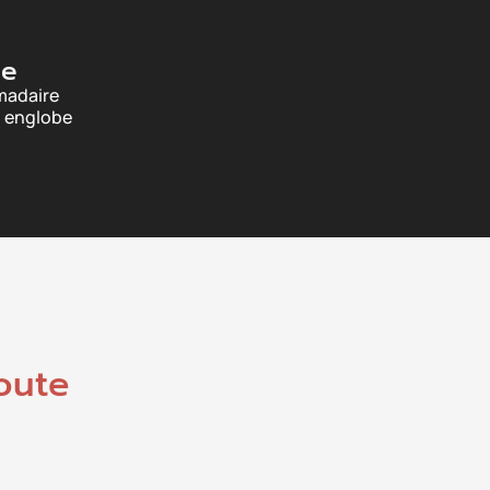
ée
madaire
i englobe
oute