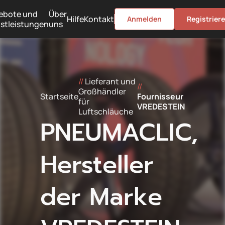
ebote und
Über
Hilfe
Kontakt
Anmelden
Registrier
stleistungen
uns
//
Lieferant und
//
Großhändler
Startseite
Fournisseur
für
VREDESTEIN
Luftschläuche
PNEUMACLIC,
Hersteller
der Marke