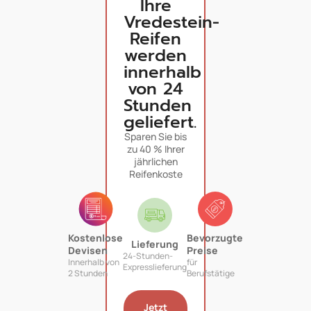
Ihre
Vredestein-
Reifen
werden
innerhalb
von 24
Stunden
geliefert.
Sparen Sie bis
zu 40 % Ihrer
jährlichen
Reifenkoste
Kostenlose
Bevorzugte
Lieferung
Devisen
Preise
24-Stunden-
Innerhalb von
für
Expresslieferung
2 Stunden
Berufstätige
Jetzt