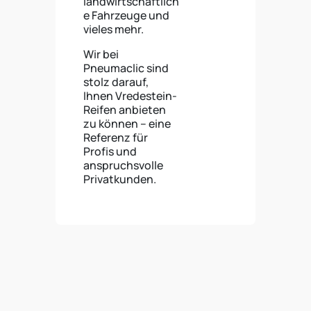
landwirtschaftlich
e Fahrzeuge und
vieles mehr.
Wir bei
Pneumaclic sind
stolz darauf,
Ihnen Vredestein-
Reifen anbieten
zu können – eine
Referenz für
Profis und
anspruchsvolle
Privatkunden.