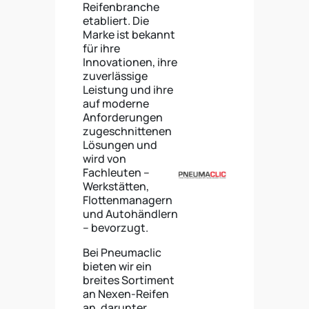
Reifenbranche
etabliert. Die
Marke ist bekannt
für ihre
Innovationen, ihre
zuverlässige
Leistung und ihre
auf moderne
Anforderungen
zugeschnittenen
Lösungen und
wird von
Fachleuten –
Werkstätten,
Flottenmanagern
und Autohändlern
– bevorzugt.
Bei Pneumaclic
bieten wir ein
breites Sortiment
an Nexen-Reifen
an, darunter