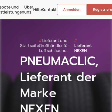
ebote und
Über
Hilfe
Kontakt
Anmelden
Registrier
stleistungen
uns
//
Lieferant und
//
Startseite
Großhändler für
Lieferant
Luftschläuche
NEXEN
PNEUMACLIC,
Lieferant der
Marke
NEXEN