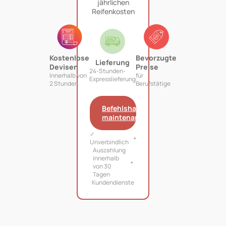
jährlichen
Reifenkosten
Kostenlose
Bevorzugte
Lieferung
Devisen
Preise
24-Stunden-
Innerhalb von
für
Expresslieferung
2 Stunden
Berufstätige
Befehlshaber
maintenant
✓
Unverbindlich
Auszahlung
innerhalb
von 30
Tagen
Kundendienste