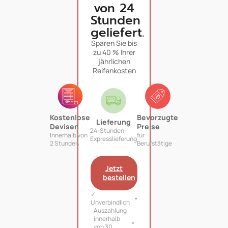
von 24
Stunden
geliefert.
Sparen Sie bis
zu 40 % Ihrer
jährlichen
Reifenkosten
Kostenlose
Bevorzugte
Lieferung
Devisen
Preise
24-Stunden-
Innerhalb von
für
Expresslieferung
2 Stunden
Berufstätige
Jetzt
bestellen
✓
Unverbindlich
Auszahlung
innerhalb
von 30