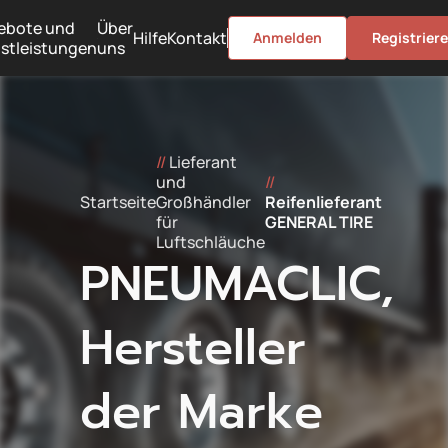
ebote und
Über
Hilfe
Kontakt
Anmelden
Registrier
stleistungen
uns
//
Lieferant
und
//
Startseite
Großhändler
Reifenlieferant
für
GENERAL TIRE
Luftschläuche
PNEUMACLIC,
Hersteller
der Marke