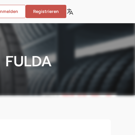
nmelden
Registrieren
e FULDA