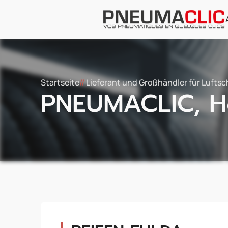
Startseite
//
Lieferant und Großhändler für Lufts
PNEUMACLIC, He