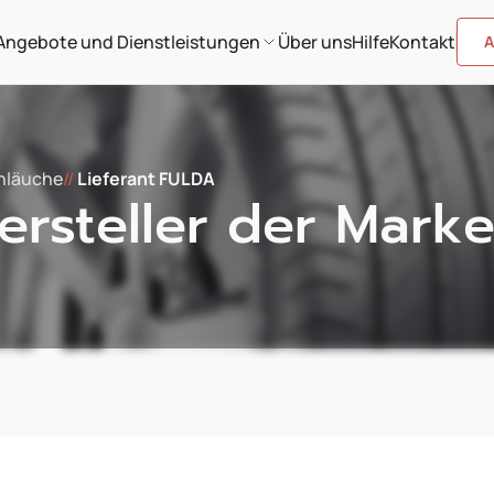
Angebote und Dienstleistungen
Über uns
Hilfe
Kontakt
A
chläuche
//
Lieferant FULDA
rsteller der Mark