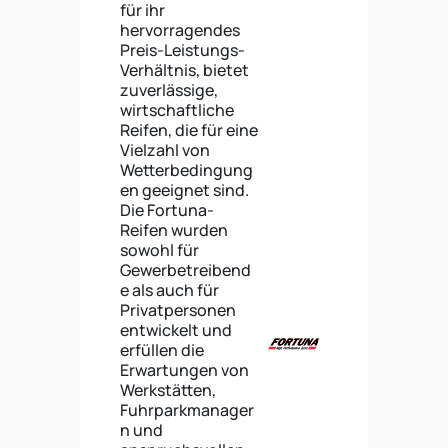
für ihr
hervorragendes
Preis-Leistungs-
Verhältnis, bietet
zuverlässige,
wirtschaftliche
Reifen, die für eine
Vielzahl von
Wetterbedingung
en geeignet sind.
Die Fortuna-
Reifen wurden
sowohl für
Gewerbetreibend
e als auch für
Privatpersonen
entwickelt und
erfüllen die
Erwartungen von
Werkstätten,
Fuhrparkmanager
n und