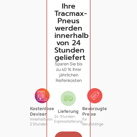
Ihre
Tracmax-
Pneus
werden
innerhalb
von 24
Stunden
geliefert
Sparen Sie bis
zu 40 % Ihrer
jährlichen
Reifenkosten
Kostenlose
Bevorzugte
Lieferung
Devisen
Preise
24-Stunden-
Innerhalb von
für
Expresslieferung
2 Stunden
Berufstätige