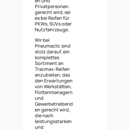
en und
Privatpersonen
gerecht wird, sei
es bei Reifen für
PKWs, SUVs oder
Nutzfahrzeuge.
Wir bei
Pneumaclic sind
stolz darauf, ein
komplettes
Sortiment an
Tracmax-Reifen
anzubieten, das
den Erwartungen
von Werkstätten,
Flottenmanagern
und
Gewerbetreibend
en gerecht wird,
die nach
leistungsstarken
und