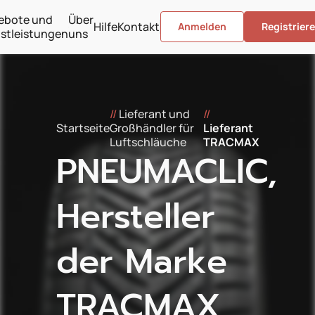
ebote und
Über
Hilfe
Kontakt
Anmelden
Registrier
stleistungen
uns
//
Lieferant und
//
Startseite
Großhändler für
Lieferant
Luftschläuche
TRACMAX
PNEUMACLIC,
Hersteller
der Marke
TRACMAX