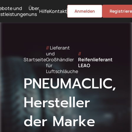
ebote und
Über
Hilfe
Kontakt
Anmelden
Registrier
stleistungen
uns
//
Lieferant
und
//
Startseite
Großhändler
Reifenlieferant
für
LEAO
Luftschläuche
PNEUMACLIC,
Hersteller
der Marke