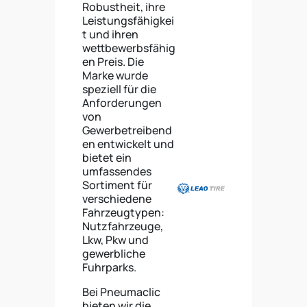
Robustheit, ihre
Leistungsfähigkei
t und ihren
wettbewerbsfähig
en Preis. Die
Marke wurde
speziell für die
Anforderungen
von
Gewerbetreibend
en entwickelt und
bietet ein
umfassendes
Sortiment für
verschiedene
Fahrzeugtypen:
Nutzfahrzeuge,
Lkw, Pkw und
gewerbliche
Fuhrparks.
Bei Pneumaclic
bieten wir die