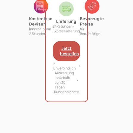
Kostenlose
Bevorzugte
Lieferung
Devisen
Preise
24-Stunden-
Innerhalb von
für
Expresslieferung
2 Stunden
Berufstätige
Jetzt
bestellen
✓
Unverbindlich
Auszahlung
innerhalb
von 30
Tagen
Kundendienste