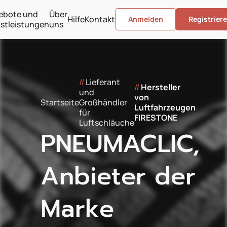
ebote und
Über
Hilfe
Kontakt
Anmelden
Registrier
stleistungen
uns
//
Lieferant
//
Hersteller
und
von
Startseite
Großhändler
Luftfahrzeugen
für
FIRESTONE
Luftschläuche
PNEUMACLIC,
Anbieter der
Marke