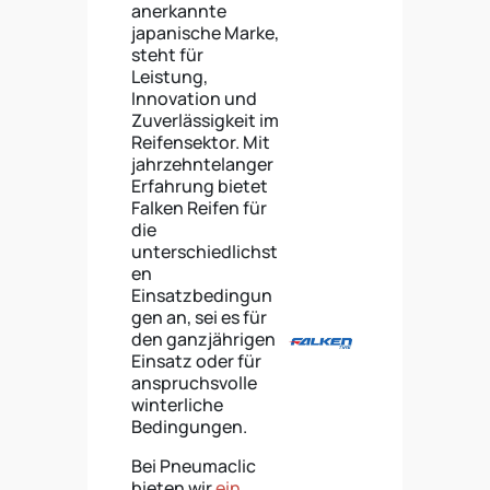
anerkannte
japanische Marke,
steht für
Leistung,
Innovation und
Zuverlässigkeit im
Reifensektor. Mit
jahrzehntelanger
Erfahrung bietet
Falken Reifen für
die
unterschiedlichst
en
Einsatzbedingun
gen an, sei es für
den ganzjährigen
Einsatz oder für
anspruchsvolle
winterliche
Bedingungen.
Bei Pneumaclic
bieten wir
ein