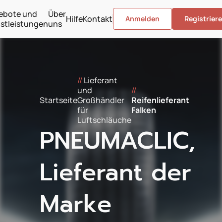
ebote und
Über
Hilfe
Kontakt
Anmelden
Registrier
stleistungen
uns
//
Lieferant
und
//
Startseite
Großhändler
Reifenlieferant
für
Falken
Luftschläuche
PNEUMACLIC,
Lieferant der
Marke